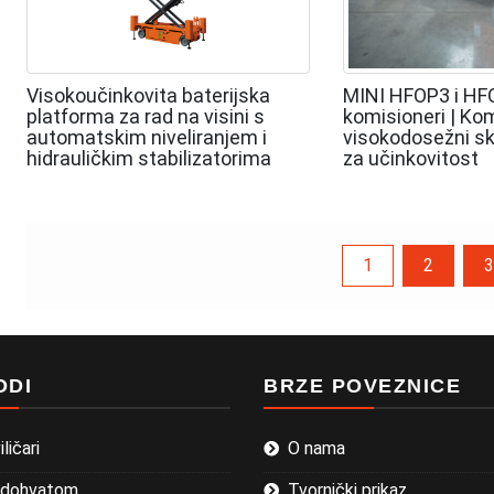
Visokoučinkovita baterijska
MINI HFOP3 i HFO
platforma za rad na visini s
komisioneri | Ko
automatskim niveliranjem i
visokodosežni skl
hidrauličkim stabilizatorima
za učinkovitost
Navigacija
1
2
3
objava
ODI
BRZE POVEZNICE
ličari
O nama
 s dohvatom
Tvornički prikaz