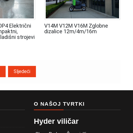
P4 Električni
V14M V12M V16M Zglobne
mpaktni,
dizalice 12m/4m/16m
adišni strojevi
Sljedeći
O NAŠOJ TVRTKI
Hyder viličar