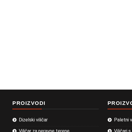
PROIZVODI
PROIZV
Dizelski viličar
Paletni vi
Viličar za neravne terene
Viličari