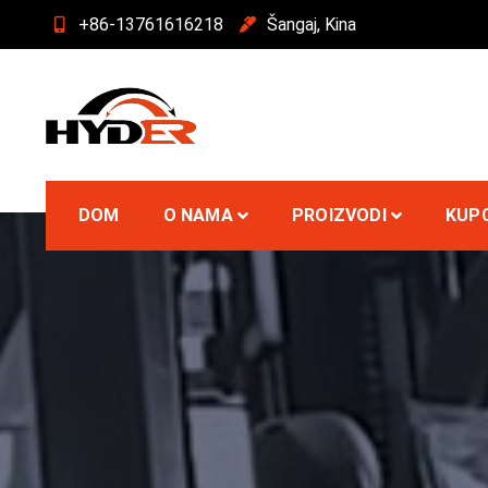
Preskoči
+86-13761616218
Šangaj, Kina
na
sadržaj
Hyder viličar
DOM
O NAMA
PROIZVODI
KUPC