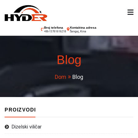
Preskoči
na
sadržaj
Hyder viličar
Broj telefona
Kontaktna adresa
Šangaj, Kina
+86-13761616218
Blog
Dom
Blog
PROIZVODI
Dizelski viličar