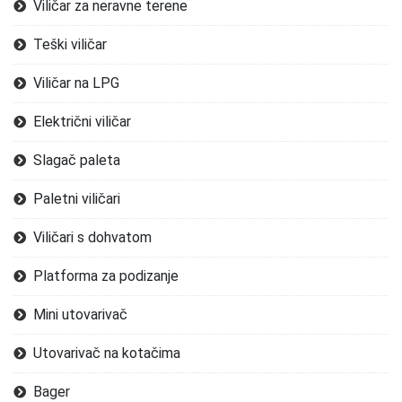
Viličar za neravne terene
Teški viličar
Viličar na LPG
Električni viličar
Slagač paleta
Paletni viličari
Viličari s dohvatom
Platforma za podizanje
Mini utovarivač
Utovarivač na kotačima
Bager