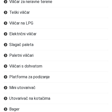
Viličar za neravne terene
Teški viličar
Viličar na LPG
Električni viličar
Slagač paleta
Paletni viličari
Viličari s dohvatom
Platforma za podizanje
Mini utovarivač
Utovarivač na kotačima
Bager