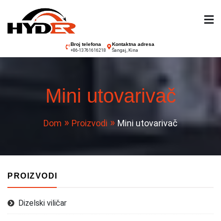
Preskoči
na
sadržaj
Hyder viličar
Broj telefona
Kontaktna adresa
Šangaj, Kina
+86-13761616218
Mini utovarivač
Dom
Proizvodi
Mini utovarivač
PROIZVODI
Dizelski viličar