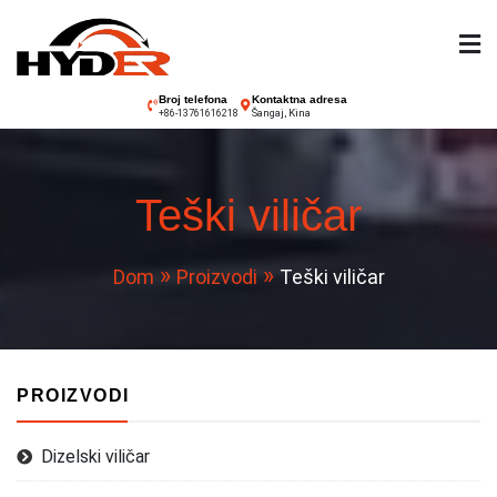
Preskoči
na
sadržaj
Hyder viličar
Broj telefona
Kontaktna adresa
Šangaj, Kina
+86-13761616218
Teški viličar
Dom
Proizvodi
Teški viličar
PROIZVODI
Dizelski viličar