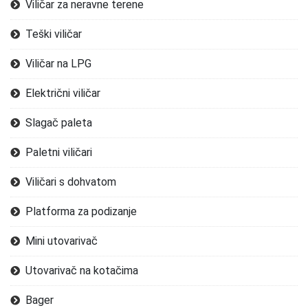
Viličar za neravne terene
Teški viličar
Viličar na LPG
Električni viličar
Slagač paleta
Paletni viličari
Viličari s dohvatom
Platforma za podizanje
Mini utovarivač
Utovarivač na kotačima
Bager