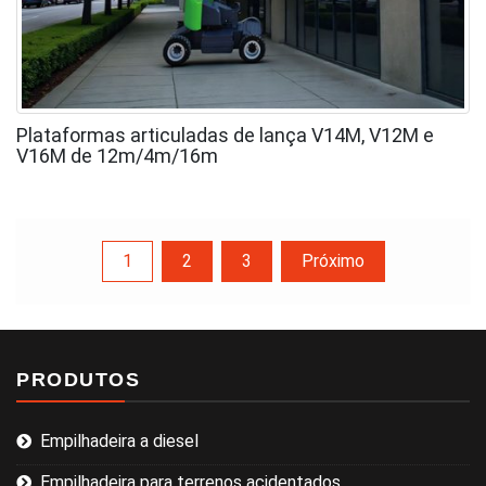
Plataformas articuladas de lança V14M, V12M e
V16M de 12m/4m/16m
Navegação
1
2
3
Próximo
de
PRODUTOS
artigos
Empilhadeira a diesel
Empilhadeira para terrenos acidentados