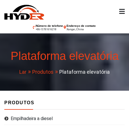
Pular
para
o
conteúdo
Empilhadeira Hyder
Número de telefone
Endereço de contato
Xangai, China
+86-13761616218
Plataforma elevatória
Lar
Produtos
Plataforma elevatória
PRODUTOS
Empilhadeira a diesel