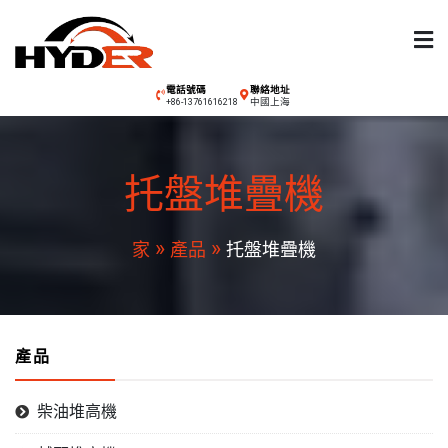
跳
至
內
容
海德爾堆高機
電話號碼
聯絡地址
中國上海
+86-13761616218
托盤堆疊機
家
產品
托盤堆疊機
產品
柴油堆高機