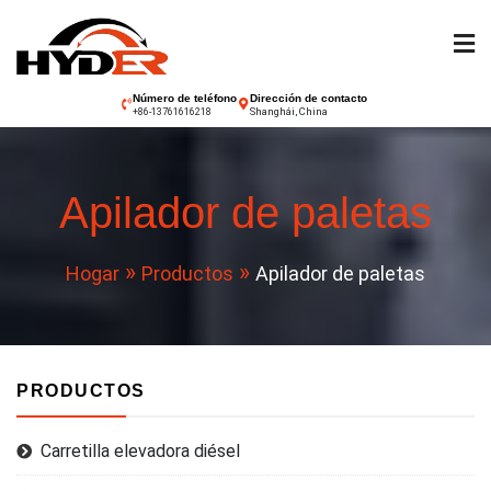
Saltar
al
contenido
Carretilla elevadora
Número de teléfono
Dirección de contacto
Shanghái, China
+86-13761616218
Hyder
Apilador de paletas
Hogar
Productos
Apilador de paletas
PRODUCTOS
Carretilla elevadora diésel