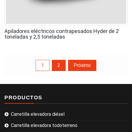
Apiladores eléctricos contrapesados Hyder de 2
toneladas y 2,5 toneladas
Navegación
1
2
Próximo
de
PRODUCTOS
entradas
Carretilla elevadora diésel
Carretilla elevadora todoterreno