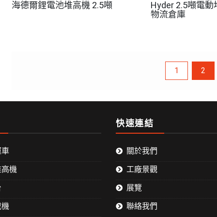
海德爾鋰電池堆高機 2.5噸
Hyder 2.5噸
物流倉庫
文
1
2
章
快速連結
導
運車
關於我們
覽
堆高機
工廠景觀
台
展覽
載機
聯絡我們