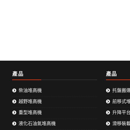
產品
產品
柴油堆高機
托盤搬
越野堆高機
前移式
重型堆高機
升降平
液化石油氣堆高機
滑移裝