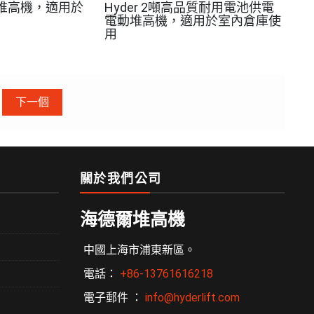
電動堆高機，適用於
Hyder 2噸高品質耐用電池供電
電動堆高機，適用於室內倉庫使
用
下一個
關於我們公司
海德爾堆高機
中國上海市浦東新區。
電話：
+86-13761616218
電子郵件 ：
info@hyderlift.com