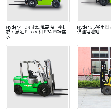
Hyder 4TON 電動堆高機，零排
Hyder 3.5噸
放，滿足 Euro V 和 EPA 市場需
備鋰電池組
求