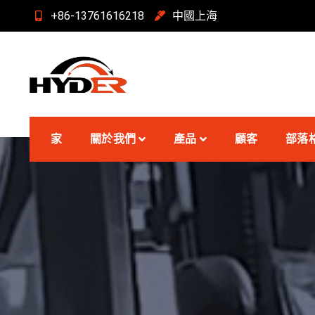
跳
+86-13761616218
中國上海
至
內
容
海德爾堆高機
家
關於我們
產品
顧客
部落