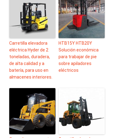
Carretilla elevadora
HTB15Y HTB20Y
eléctrica Hyder de 2
Solución económica
toneladas, duradera,
para trabajar de pie
de alta calidad y a
sobre apiladores
batería, para uso en
eléctricos
almacenes interiores.