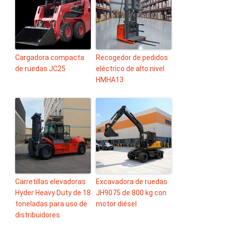
Cargadora compacta
Recogedor de pedidos
de ruedas JC25
eléctrico de alto nivel
HMHA13
Carretillas elevadoras
Excavadora de ruedas
Hyder Heavy Duty de 18
JH9075 de 800 kg con
toneladas para uso de
motor diésel
distribuidores