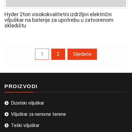
Hyder 2ton visokokvalitetni izdržljivi električni
viljuškar na baterije za upotrebu u zatvorenom
skladištu
Navigacija
1
2
Sljedeće
člancima
PROIZVODI
Dizelski viljuškar
Viljuškar za neravne terene
Teški viljuškar