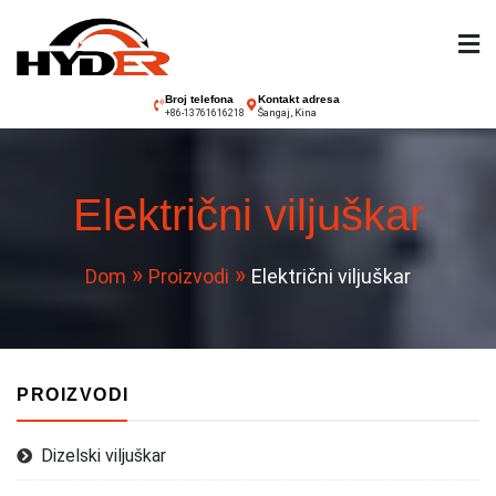
Preskoči
na
sadržaj
Hyder viljuškar
Broj telefona
Kontakt adresa
Šangaj, Kina
+86-13761616218
Električni viljuškar
Dom
Proizvodi
Električni viljuškar
PROIZVODI
Dizelski viljuškar