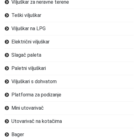
Viljuškar za neravne terene
Teški viljuškar
Viljuškar na LPG
Električni viljuškar
Slagač paleta
Paletni viljuškari
Viljuškari s dohvatom
Platforma za podizanje
Mini utovarivač
Utovarivač na kotačima
Bager