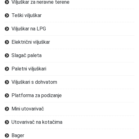
Viljuškar za neravne terene
Teški viljuškar
Viljuškar na LPG
Električni viljuškar
Slagač paleta
Paletni viljuškari
Viljuškari s dohvatom
Platforma za podizanje
Mini utovarivač
Utovarivač na kotačima
Bager