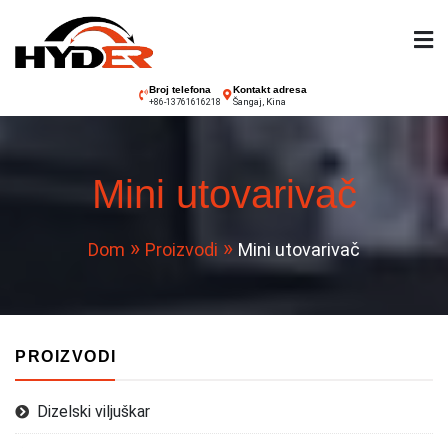
Preskoči
na
sadržaj
Hyder viljuškar
Broj telefona
Kontakt adresa
Šangaj, Kina
+86-13761616218
Mini utovarivač
Dom
Proizvodi
Mini utovarivač
PROIZVODI
Dizelski viljuškar