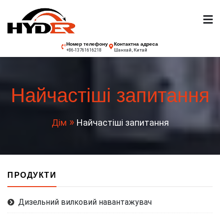
Перейти
до
змісту
Вилочний
Номер телефону
Контактна адреса
Шанхай, Китай
+86-13761616218
навантажувач
Найчастіші запитання
Hyder
Дім
Найчастіші запитання
ПРОДУКТИ
Дизельний вилковий навантажувач