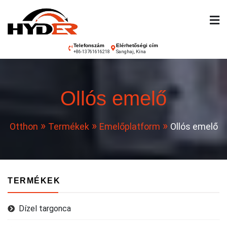
Ugrás
a
tartalomhoz
Hyder targonca
Telefonszám
Elérhetőségi cím
Sanghaj, Kína
+86-13761616218
Ollós emelő
Otthon
Termékek
Emelőplatform
Ollós emelő
TERMÉKEK
Dízel targonca