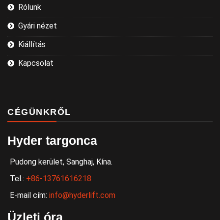
Rólunk
Gyári nézet
Kiállítás
Kapcsolat
CÉGÜNKRŐL
Hyder targonca
Pudong kerület, Sanghaj, Kína.
Tel.:
+86-13761616218
E-mail cím:
info@hyderlift.com
Üzleti óra