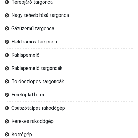
Terepjáró targonca
Nagy teherbírású targonca
Gázüzemű targonca
Elektromos targonca
Raklapemelő
Raklapemelő targoncák
Tolóoszlopos targoncák
Emelőplatform
Csúszótalpas rakodógép
Kerekes rakodógép
Kotrógép