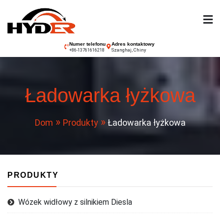
Przejdź
do
treści
Wózek widłowy
Numer telefonu
Adres kontaktowy
Szanghaj, Chiny
+86-13761616218
Hyder
Ładowarka łyżkowa
Dom
Produkty
Ładowarka łyżkowa
PRODUKTY
Wózek widłowy z silnikiem Diesla