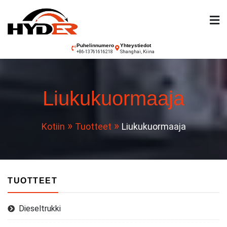
Siirry
sisältöön
Hyder-trukki
Puhelinnumero
Yhteystiedot
Shanghai, Kiina
+86-13761616218
Liukukuormaaja
Kotiin
Tuotteet
Liukukuormaaja
TUOTTEET
Dieseltrukki