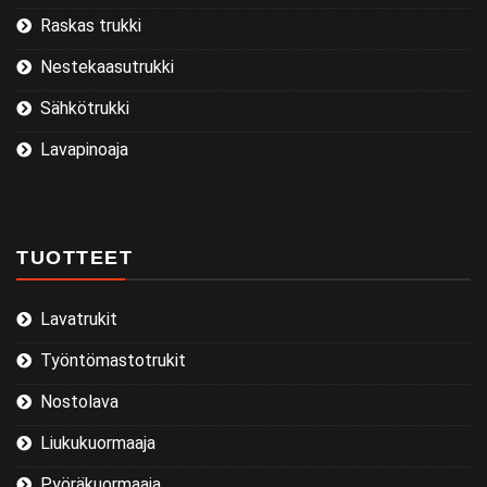
Raskas trukki
Nestekaasutrukki
Sähkötrukki
Lavapinoaja
TUOTTEET
Lavatrukit
Työntömastotrukit
Nostolava
Liukukuormaaja
Pyöräkuormaaja